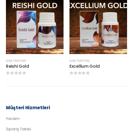
GIDA TAKVIYESI
GIDA TAKVIYESI
Reishi Gold
Excellium Gold
0
5 üzerinden
0
5 üzerinden
Müşteri Hizmetleri
Yardım
Sipariş Takibi