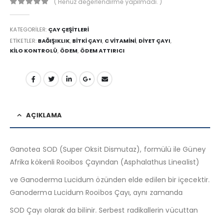
( Henüz değerlendirme yapılmadı. )
0
out of 5
KATEGORILER:
ÇAY ÇEŞITLERI
ETIKETLER:
BAĞIŞIKLIK
,
BITKI ÇAYI
,
C VITAMINI
,
DIYET ÇAYI
,
KILO KONTROLÜ
,
ÖDEM
,
ÖDEM ATTIRICI
AÇIKLAMA
Ganotea SOD (Super Oksit Dismutaz), formülü ile Güney
Afrika kökenli Rooibos Çayından (Asphalathus Linealist)
ve Ganoderma Lucidum özünden elde edilen bir içecektir.
Ganoderma Lucidum Rooibos Çayı, aynı zamanda
SOD Çayı olarak da bilinir. Serbest radikallerin vücuttan