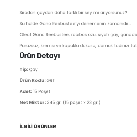
Sıradan çaydan daha farklı bir sey mi arıyorsunuz?
Su halde Gano Reebustee’yi denemenin zamanıdır…
Oleaf Gano Reebustee, rooibos özü, siyah çay, ganode
Pürüzsüz, kremsi ve köpüklü dokusu, damak tadınızı 
Ürün Detayı
Tip:
Çay
Ürün Kodu:
GRT
Adet:
15 Poşet
Net Miktar:
345 gr. (15 poşet x 23 gr.)
İLGILI ÜRÜNLER