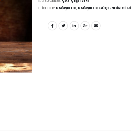
KATEGORILER:
ÇAY ÇEŞITLERI
ETIKETLER:
BAĞIŞIKLIK
,
BAĞIŞIKLIK GÜÇLENDIRICI
,
B