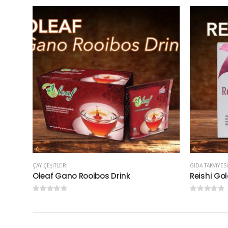
ÇAY ÇEŞITLERI
GIDA TAKVIYESI
Oleaf Gano Rooibos Drink
Reishi Go
0
5 üzerinden
0
5 üzerinde