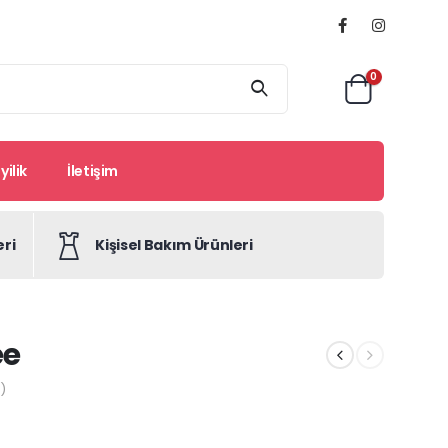
0
ilik
İletişim
eri
Kişisel Bakım Ürünleri
ee
)