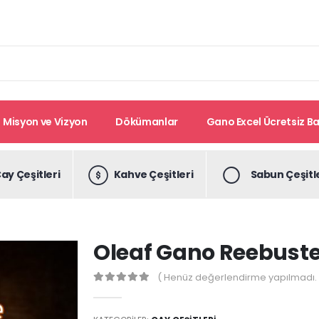
Misyon ve Vizyon
Dökümanlar
Gano Excel Ücretsiz Bay
ay Çeşitleri
Kahve Çeşitleri
Sabun Çeşitl
Oleaf Gano Reebust
( Henüz değerlendirme yapılmadı. 
0
out of 5