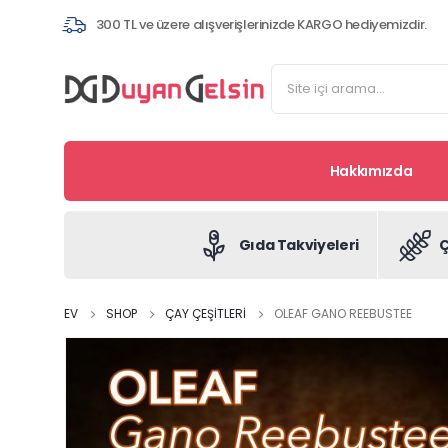
300 TL ve üzere alışverişlerinizde KARGO hediyemizdir.
Hakkımızda
Gıda Takviyeleri
Ç
EV
SHOP
ÇAY ÇEŞITLERI
OLEAF GANO REEBUSTEE