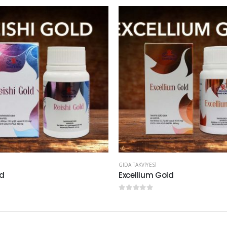
GIDA TAKVIYESI
ld
Excellium Gold
n
0
5 üzerinden