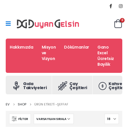
0
Hakkımızda
Misyon
Dökümanlar
Gano
İle
ve
Excel
Vizyon
Ücretsiz
Bayilik
Gıda
Çay
Kahve
Takviyeleri
Çeşitleri
Çeşitleri
EV
SHOP
ÜRÜN ETIKETI -
ŞEFFAF
FILTER