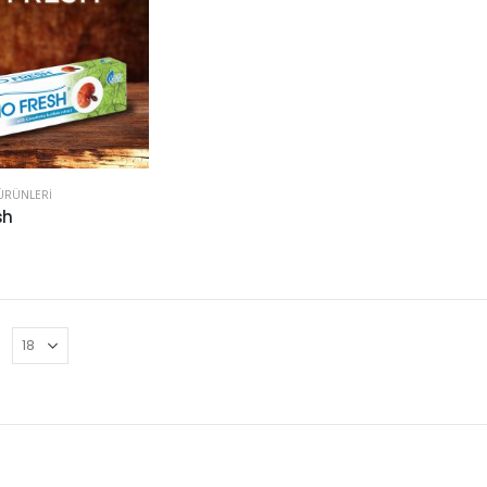
 ÜRÜNLERI
sh
n
: