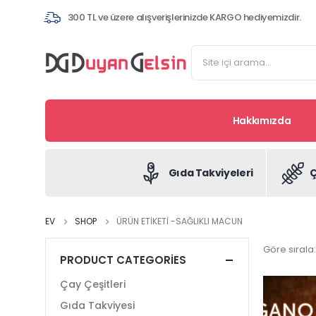
300 TL ve üzere alışverişlerinizde KARGO hediyemizdir.
Hakkımızda
Gıda Takviyeleri
Ç
EV
SHOP
ÜRÜN ETIKETI -
SAĞLIKLI MACUN
Göre sırala:
PRODUCT CATEGORIES
Çay Çeşitleri
Gıda Takviyesi