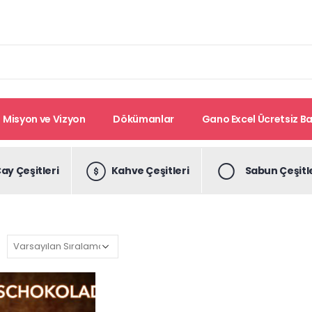
Misyon ve Vizyon
Dökümanlar
Gano Excel Ücretsiz Bay
ay Çeşitleri
Kahve Çeşitleri
Sabun Çeşitl