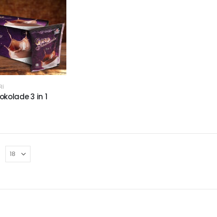
RI
kolade 3 in 1
n
: