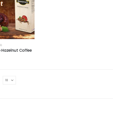
RI
 Hazelnut Coffee
n
: