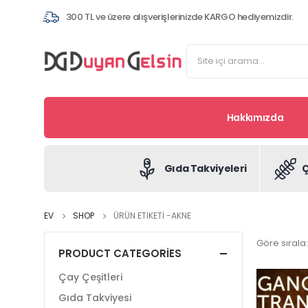
300 TL ve üzere alışverişlerinizde KARGO hediyemizdir.
Hakkımızda
Gıda Takviyeleri
Ç
EV
SHOP
ÜRÜN ETIKETI -
AKNE
Göre sırala:
PRODUCT CATEGORIES
Çay Çeşitleri
Gıda Takviyesi