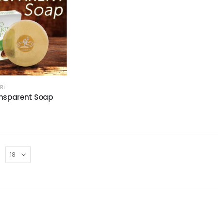
RI
nsparent Soap
n
: